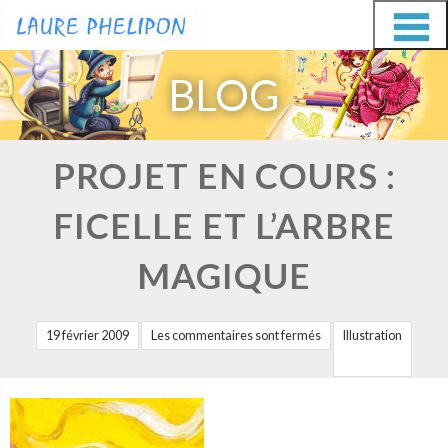
Aller
Aller
au
au
BLOG
contenu
contenu
PROJET EN COURS :
FICELLE ET L’ARBRE
MAGIQUE
19 février 2009
Les commentaires sont fermés
Illustration