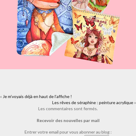
«
Je m’voyais déjà en haut de l’affiche !
https://www.facebook.com/plugins/like.php?
href=https%3A%2F%2Fwww.laure-
Les rêves de séraphine : peinture acrylique
»
illustrations.com%2F2009%2F02%2Fprojet-en-cours-ficelle-et-larbre-
Les commentaires sont fermés.
magique.html&layout=standard&show_faces=true&width=450&height=8
Recevoir des nouvelles par mail
Entrer votre email pour vous abonner au blog :