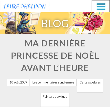
Aller
Aller
au
au
BLOG
contenu
contenu
MA DERNIÈRE
PRINCESSE DE NOÈL
AVANT L’HEURE
10 août 2009
Les commentaires sont fermés
Cartes postales
Peinture acrylique