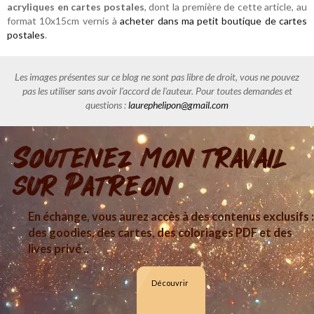
acryliques en cartes postales
, dont la première de cette article, au
format 10x15cm vernis à
acheter dans ma petit boutique de cartes
postales
.
Les images présentes sur ce blog ne sont pas libre de droit, vous ne pouvez
pas les utiliser sans avoir l'accord de l'auteur. Pour toutes demandes et
questions :
laurephelipon@gmail.com
Soutenez mon travail
sur Patreon
En échange, vous aurez accès à des contenus exclusifs :
des goodies, des cartes, des coloriages PDF et des
lives privé ..
Découvrir