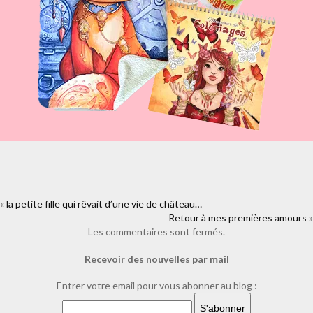
«
la petite fille qui rêvait d’une vie de château…
https://www.facebook.com/plugins/like.php?
href=https%3A%2F%2Fwww.laure-
Retour à mes premières amours
»
illustrations.com%2F2009%2F08%2Fma-derniere-princesse-de-noel-
Les commentaires sont fermés.
avant-
Recevoir des nouvelles par mail
lheure.html&layout=standard&show_faces=true&width=450&height=80
Entrer votre email pour vous abonner au blog :