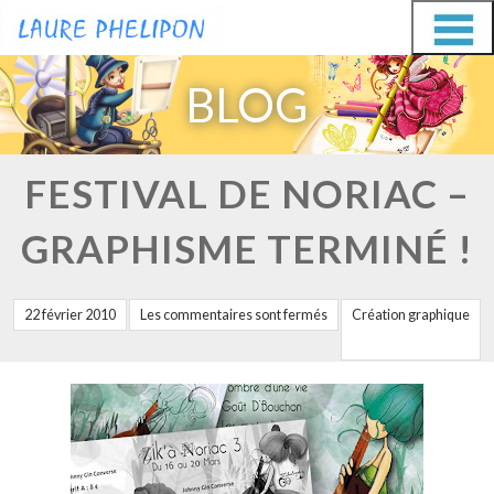
Aller
Aller
au
au
BLOG
contenu
contenu
FESTIVAL DE NORIAC –
GRAPHISME TERMINÉ !
22 février 2010
Les commentaires sont fermés
Création graphique