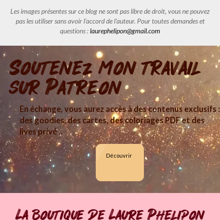
Les images présentes sur ce blog ne sont pas libre de droit, vous ne pouvez
pas les utiliser sans avoir l'accord de l'auteur. Pour toutes demandes et
questions :
laurephelipon@gmail.com
Soutenez mon travail
sur Patreon
En échange, vous aurez accès à des contenus exclusifs :
des goodies, des cartes, des coloriages PDF et des
lives privé ..
Découvrir
La boutique de Laure Phelipon