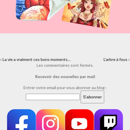
«
La vie a vraiment ces bons moments…
https://www.facebook.com/plugins/like.php?
L’arbre à fous
»
href=https%3A%2F%2Fwww.laure-
Les commentaires sont fermés.
illustrations.com%2F2010%2F02%2Ffestival-de-noriac-graphisme-
Recevoir des nouvelles par mail
termine.html&layout=standard&show_faces=true&width=450&height=8
Entrer votre email pour vous abonner au blog :