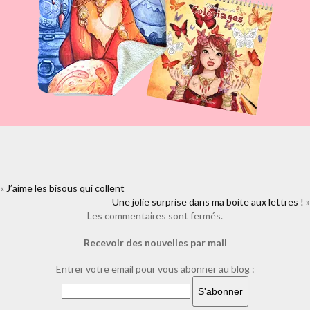
«
J’aime les bisous qui collent
https://www.facebook.com/plugins/like.php?
href=https%3A%2F%2Fwww.laure-
Une jolie surprise dans ma boite aux lettres !
»
illustrations.com%2F2010%2F03%2Fune-illustration-de-gentils-
Les commentaires sont fermés.
lutins.html&layout=standard&show_faces=true&width=450&height=80&
Recevoir des nouvelles par mail
Entrer votre email pour vous abonner au blog :