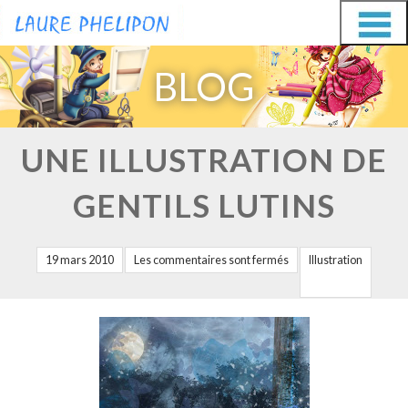
Aller
Aller
au
au
BLOG
contenu
contenu
UNE ILLUSTRATION DE
GENTILS LUTINS
19 mars 2010
Les commentaires sont fermés
Illustration