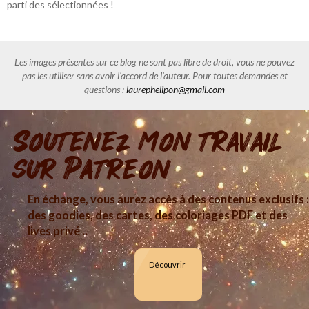
parti des sélectionnées !
Les images présentes sur ce blog ne sont pas libre de droit, vous ne pouvez
pas les utiliser sans avoir l'accord de l'auteur. Pour toutes demandes et
questions :
laurephelipon@gmail.com
Soutenez mon travail
sur Patreon
En échange, vous aurez accès à des contenus exclusifs :
des goodies, des cartes, des coloriages PDF et des
lives privé ..
Découvrir