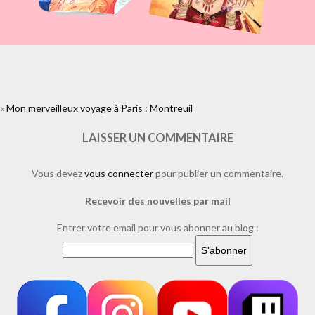
«
Mon merveilleux voyage à Paris : Montreuil
https://www.facebook.com/plugins/like.php?
href=https%3A%2F%2Fwww.laure-
illustrations.com%2F2010%2F12%2Fmon-merveilleux-voyage-a-paris-
LAISSER UN COMMENTAIRE
montreuil.html%2Fdedicaces-montreuil-
2&layout=standard&show_faces=true&width=450&height=80&action=li
Vous devez
vous connecter
pour publier un commentaire.
Recevoir des nouvelles par mail
Entrer votre email pour vous abonner au blog :