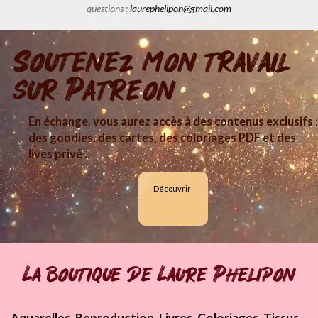
questions :
laurephelipon@gmail.com
Soutenez mon travail
sur Patreon
En échange, vous aurez accès à des contenus exclusifs :
des goodies, des cartes, des coloriages PDF et des
lives privé ..
Découvrir
La boutique de Laure Phelipon
Aquarelles, Reproduction, Livres, Coloriages, Tissus,