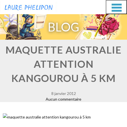
Aller
Aller
au
au
BLOG
contenu
contenu
MAQUETTE AUSTRALIE
ATTENTION
KANGOUROU À 5 KM
8 janvier 2012
Aucun commentaire