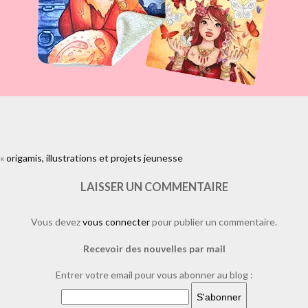
«
origamis, illustrations et projets jeunesse
https://www.facebook.com/plugins/like.php?
href=https%3A%2F%2Fwww.laure-
illustrations.com%2F2012%2F01%2Forigamis-illustrations-et-projets-
LAISSER UN COMMENTAIRE
jeunesse.html%2F400920_10150499970522052_671657051_8566192_17
Vous devez
vous connecter
pour publier un commentaire.
Recevoir des nouvelles par mail
Entrer votre email pour vous abonner au blog :