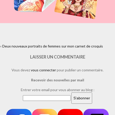
«
Deux nouveaux portraits de femmes sur mon carnet de croquis
https://www.facebook.com/plugins/like.php?
href=https%3A%2F%2Fwww.laure-
illustrations.com%2F2012%2F06%2Fdeux-nouveaux-portraits-de-
LAISSER UN COMMENTAIRE
femmes-sur-mon-carnet-de-croquis.html%2Fchat-
hamac&layout=standard&show_faces=true&width=450&height=80&acti
Vous devez
vous connecter
pour publier un commentaire.
Recevoir des nouvelles par mail
Entrer votre email pour vous abonner au blog :