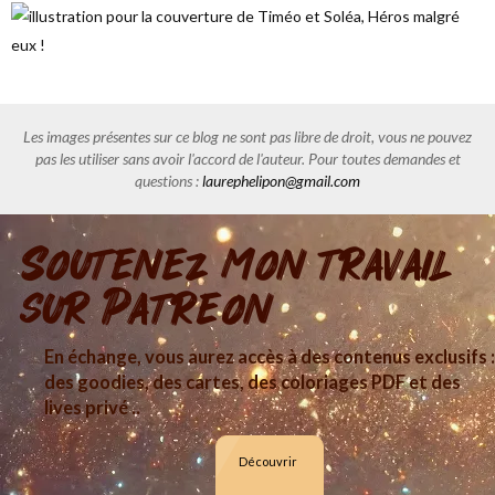
Les images présentes sur ce blog ne sont pas libre de droit, vous ne pouvez
pas les utiliser sans avoir l'accord de l'auteur. Pour toutes demandes et
questions :
laurephelipon@gmail.com
Soutenez mon travail
sur Patreon
En échange, vous aurez accès à des contenus exclusifs :
des goodies, des cartes, des coloriages PDF et des
lives privé ..
Découvrir