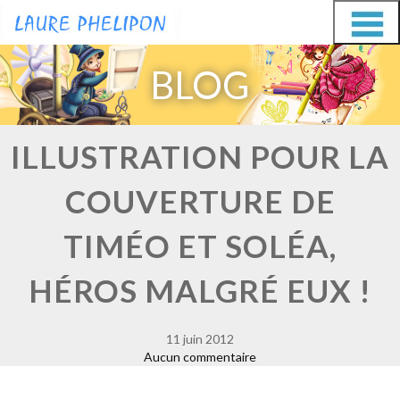
Aller
Aller
au
au
BLOG
contenu
contenu
ILLUSTRATION POUR LA
COUVERTURE DE
TIMÉO ET SOLÉA,
HÉROS MALGRÉ EUX !
11 juin 2012
Aucun commentaire