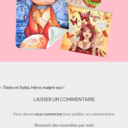
«
Timéo et Soléa, Héros malgré eux !
https://www.facebook.com/plugins/like.php?
href=https%3A%2F%2Fwww.laure-
illustrations.com%2F2012%2F06%2Ftimeo-et-solea-heros-malgre-
LAISSER UN COMMENTAIRE
eux.html%2Fcouverture-
16&layout=standard&show_faces=true&width=450&height=80&action=l
Vous devez
vous connecter
pour publier un commentaire.
Recevoir des nouvelles par mail