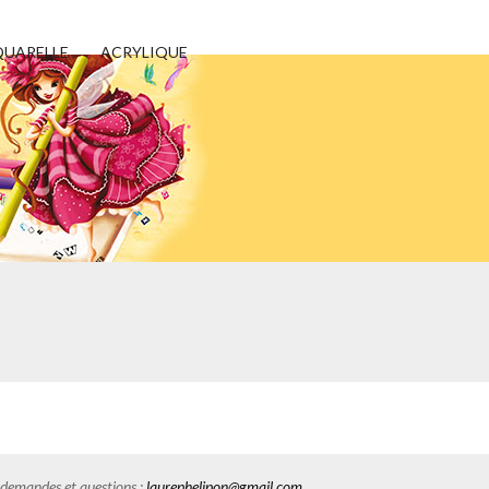
UARELLE
ACRYLIQUE
es demandes et questions :
laurephelipon@gmail.com