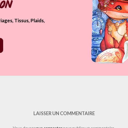
pon
ages, Tissus, Plaids,
=https%3A%2F%2Fwww.laure-illustrations.com%2F2012%2F12%2F2012-l
rd&show_faces=true&width=450&height=80&action=like&font=arial&c
LAISSER UN COMMENTAIRE
Vous devez
vous connecter
pour publier un commentaire.