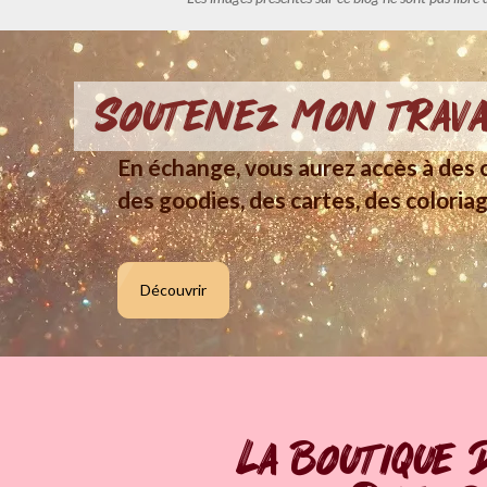
Soutenez mon trava
En échange, vous aurez accès à des c
des goodies, des cartes, des coloriag
Découvrir
La boutique 