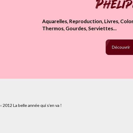
Pheli
Aquarelles, Reproduction, Livres, Colori
Thermos, Gourdes, Serviettes...
Découvrir
«
2012 La belle année qui s’en va !
https://www.facebook.com/plugins/like.php?href
2&layout=standa