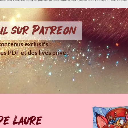
il sur Patreon
ontenus exclusifs :
es PDF et des lives privé ..
de Laure