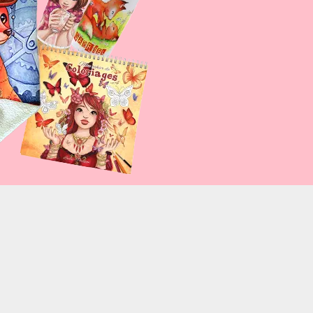
a-belle-annee-qui-sen-va.html%2Fcarte-de-voeux-
olorscheme=light