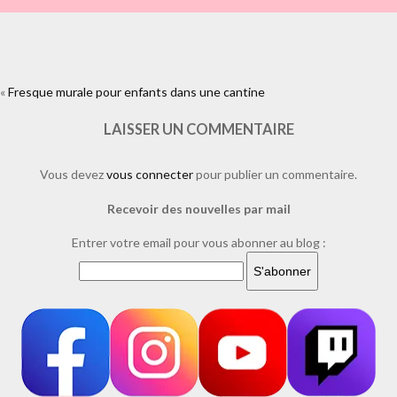
«
Fresque murale pour enfants dans une cantine
https://www.facebook.com/plugins/like.php?
href=https%3A%2F%2Fwww.laure-
illustrations.com%2F2013%2F02%2Ffresque-murale-pour-enfants-
LAISSER UN COMMENTAIRE
dans-une-
cantine.html%2Fdsc_0066&layout=standard&show_faces=true&width=4
Vous devez
vous connecter
pour publier un commentaire.
Recevoir des nouvelles par mail
Entrer votre email pour vous abonner au blog :