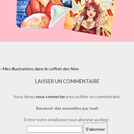
«
Mes illustrations dans le coffret des fées
https://www.facebook.com/plugins/like.php?
href=https%3A%2F%2Fwww.laure-
illustrations.com%2F2013%2F10%2Fmes-illustrations-coffret-
LAISSER UN COMMENTAIRE
fees.html%2Ffee-et-pierre-
precieuse&layout=standard&show_faces=true&width=450&height=80&a
Vous devez
vous connecter
pour publier un commentaire.
Recevoir des nouvelles par mail
Entrer votre email pour vous abonner au blog :