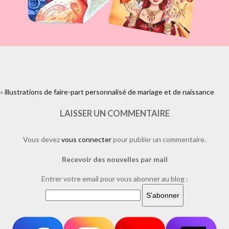
«
illustrations de faire-part personnalisé de mariage et de naissance
https://www.facebook.com/plugins/like.php?
href=https%3A%2F%2Fwww.laure-
illustrations.com%2F2013%2F12%2Fillustrations-de-faire-part-
LAISSER UN COMMENTAIRE
personnalise-de-mariage-et-de-naissance.html%2F1faire-part-
playmobil&layout=standard&show_faces=true&width=450&height=80&a
Vous devez
vous connecter
pour publier un commentaire.
Recevoir des nouvelles par mail
Entrer votre email pour vous abonner au blog :