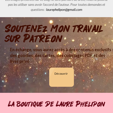
pas les utiliser sans avoir l'accord de l'auteur. Pour toutes demandes et
questions :
laurephelipon@gmail.com
Soutenez mon travail
sur Patreon
En échange, vous aurez accès à des contenus exclusifs :
des goodies, des cartes, des coloriages PDF et des
lives privé ..
Découvrir
La boutique de Laure Phelipon