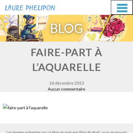
Aller
Aller
au
au
BLOG
contenu
contenu
FAIRE-PART À
L’AQUARELLE
16 décembre 2013
Aucun commentaire
Les images présentes sur ce blog ne sont pas libre de droit, vous ne pouvez