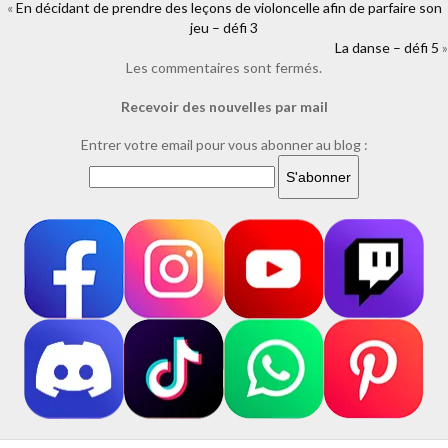
«
En décidant de prendre des leçons de violoncelle afin de parfaire son
https://www.facebook.com/plugins/like.php?
href=https%3A%2F%2Fwww.laure-
jeu – défi 3
illustrations.com%2F2018%2F07%2Fla-venue-
La danse – défi 5
»
feerique.html&layout=standard&show_faces=true&width=450&height=
Les commentaires sont fermés.
Recevoir des nouvelles par mail
Entrer votre email pour vous abonner au blog :