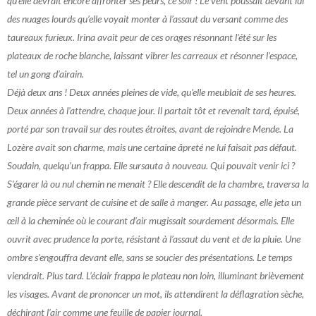
qu’elle devrait encore affronter ses peurs, ce soir ! Le vent poussait devant lui
des nuages lourds qu’elle voyait monter à l’assaut du versant comme des
taureaux furieux. Irina avait peur de ces orages résonnant l’été sur les
plateaux de roche blanche, laissant vibrer les carreaux et résonner l’espace,
tel
un gong d’airain.
Déjà deux ans ! Deux années pleines de vide, qu’elle meublait de ses heures.
Deux années à l’attendre, chaque jour. Il partait tôt et revenait tard, épuisé,
porté par son travail sur des routes étroites, avant de rejoindre Mende. La
Lozère avait son charme, mais une certaine âpreté ne lui faisait pas défaut.
Soudain, quelqu’un frappa. Elle sursauta à nouveau. Qui pouvait venir ici ?
S’égarer là ou nul chemin ne menait ? Elle descendit de la chambre, traversa la
grande pièce servant de cuisine et de salle à manger. Au passage, elle jeta un
œil à la cheminée où le courant d’air mugissait sourdement désormais. Elle
ouvrit avec prudence la porte, résistant à l’assaut du vent et de la pluie. Une
ombre s’engouffra devant elle, sans se soucier des présentations. Le temps
viendrait. Plus tard. L’éclair frappa le plateau non loin, illuminant brièvement
les visages. Avant de prononcer un mot, ils attendirent la déflagration sèche,
déchirant l’air comme une feuille de papier journal.