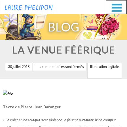
Aller
Aller
au
au
BLOG
contenu
contenu
LA VENUE FÉÉRIQUE
30 juillet 2018
Les commentaires sont fermés
Illustration digitale
Texte de Pierre-Jean Baranger
« Le volet en bas claqua avec violence, la faisant sursauter. Irina comprit