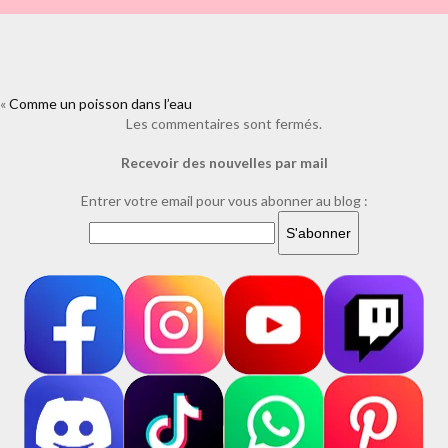
«
Comme un poisson dans l’eau
https://www.facebook.com/plugins/like.php?
href=https%3A%2F%2Fwww.laure-
Les commentaires sont fermés.
illustrations.com%2F2023%2F08%2Fcomme-un-poisson-dans-
Recevoir des nouvelles par mail
leau.html%2F372985948_877185470435495_7540700719082979618_n&l
Entrer votre email pour vous abonner au blog :