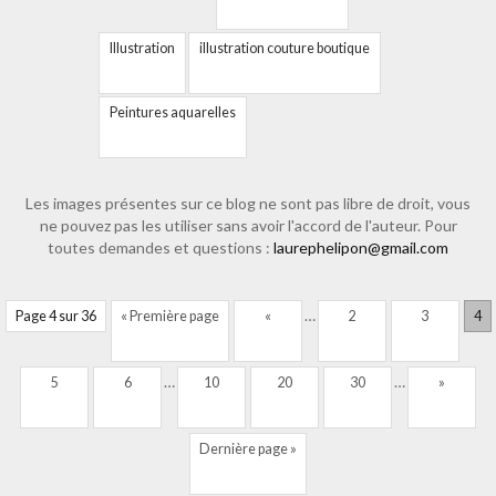
Illustration
illustration couture boutique
Peintures aquarelles
Les images présentes sur ce blog ne sont pas libre de droit, vous
ne pouvez pas les utiliser sans avoir l'accord de l'auteur. Pour
toutes demandes et questions :
laurephelipon@gmail.com
…
Page 4 sur 36
« Première page
«
2
3
4
…
…
5
6
10
20
30
»
Dernière page »