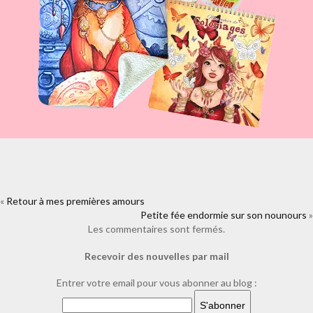
«
Retour à mes premières amours
https://www.facebook.com/plugins/like.php?
href=https%3A%2F%2Fwww.laure-
Petite fée endormie sur son nounours
»
illustrations.com%2F2009%2F08%2Fle-nu-bleu-devient-
Les commentaires sont fermés.
abstrait.html&layout=standard&show_faces=true&width=450&height=8
Recevoir des nouvelles par mail
Entrer votre email pour vous abonner au blog :