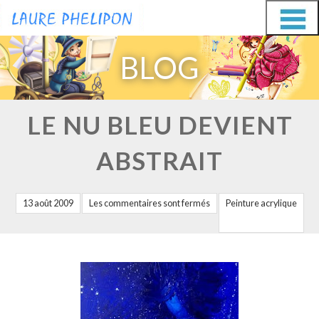
Aller
Aller
au
au
BLOG
contenu
contenu
LE NU BLEU DEVIENT
ABSTRAIT
13 août 2009
Les commentaires sont fermés
Peinture acrylique