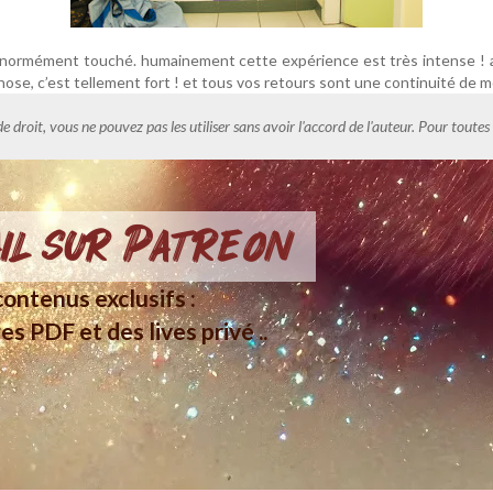
ormément touché. humainement cette expérience est très intense ! auj
 chose, c’est tellement fort ! et tous vos retours sont une continuité de 
de droit, vous ne pouvez pas les utiliser sans avoir l'accord de l'auteur. Pour tout
il sur Patreon
ontenus exclusifs :
es PDF et des lives privé ..