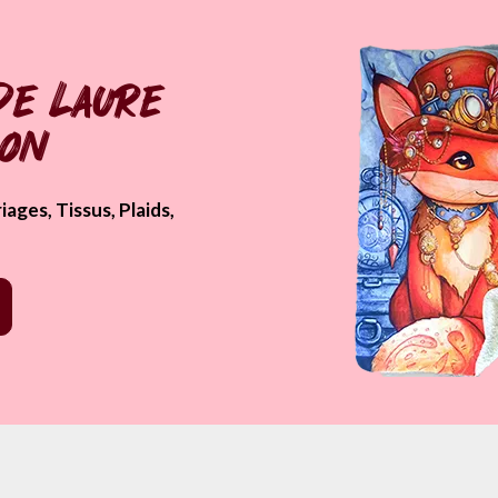
de Laure
pon
ages, Tissus, Plaids,