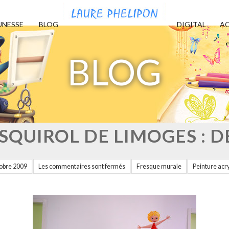
UNESSE
BLOG
DIGITAL
AQ
BLOG
SQUIROL DE LIMOGES : 
tobre 2009
Les commentaires sont fermés
Fresque murale
Peinture acr