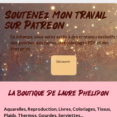
Soutenez mon travail
sur Patreon
En échange, vous aurez accès à des contenus exclusifs :
des goodies, des cartes, des coloriages PDF et des
lives privé ..
Découvrir
La boutique de Laure Phelipon
Aquarelles, Reproduction, Livres, Coloriages, Tissus,
Plaids, Thermos, Gourdes, Serviettes...