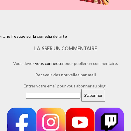
«
Une fresque sur la comedia del arte
https://www.facebook.com/plugins/like.php?
href=https%3A%2F%2Fwww.laure-
illustrations.com%2F2010%2F05%2Fune-fresque-sur-la-comedia-del-
LAISSER UN COMMENTAIRE
arte.html%2Fcouverture2-
2&layout=standard&show_faces=true&width=450&height=80&action=li
Vous devez
vous connecter
pour publier un commentaire.
Recevoir des nouvelles par mail
Entrer votre email pour vous abonner au blog :