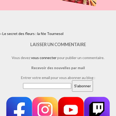
«
Le secret des fleurs : la fée Tournesol
https://www.facebook.com/plugins/like.php?
href=https%3A%2F%2Fwww.laure-
illustrations.com%2F2010%2F10%2Fle-secret-des-fleurs-la-fee-
LAISSER UN COMMENTAIRE
tournesol.html%2Ftournesol1-
2&layout=standard&show_faces=true&width=450&height=80&action=li
Vous devez
vous connecter
pour publier un commentaire.
Recevoir des nouvelles par mail
Entrer votre email pour vous abonner au blog :