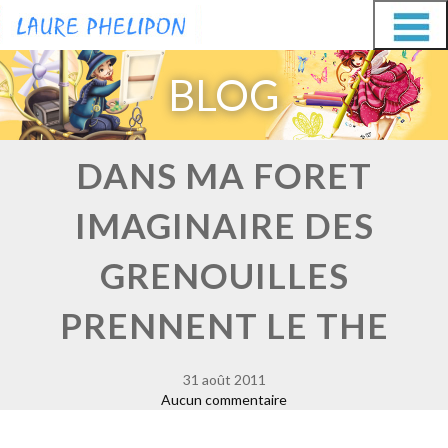
Aller
Aller
au
au
BLOG
contenu
contenu
DANS MA FORET
IMAGINAIRE DES
GRENOUILLES
PRENNENT LE THE
31 août 2011
Aucun commentaire