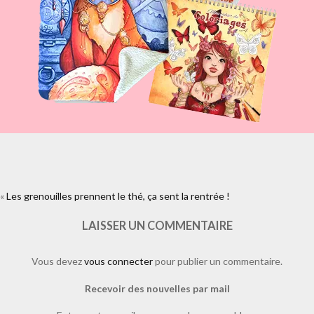
«
Les grenouilles prennent le thé, ça sent la rentrée !
https://www.facebook.com/plugins/like.php?
href=https%3A%2F%2Fwww.laure-
illustrations.com%2F2011%2F08%2Fles-grenouilles-prennent-le-the-
LAISSER UN COMMENTAIRE
ca-sent-la-rentree.html%2Fdans-ma-foret-imaginaire-des-grenouilles-
prennent-le-
Vous devez
vous connecter
pour publier un commentaire.
the&layout=standard&show_faces=true&width=450&height=80&action=
Recevoir des nouvelles par mail