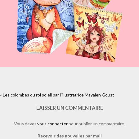
«
Les colombes du roi soleil par l’illustratrice Mayalen Goust
https://www.facebook.com/plugins/like.php?
href=https%3A%2F%2Fwww.laure-
illustrations.com%2F2011%2F10%2Fles-colombes-du-roi-soleil-par-
LAISSER UN COMMENTAIRE
lillustratrice-mayalen-goust.html%2Fdsc_1281-
2&layout=standard&show_faces=true&width=450&height=80&action=li
Vous devez
vous connecter
pour publier un commentaire.
Recevoir des nouvelles par mail