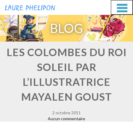
Aller
Aller
au
au
BLOG
contenu
contenu
LES COLOMBES DU ROI
SOLEIL PAR
L’ILLUSTRATRICE
MAYALEN GOUST
2 octobre 2011
Aucun commentaire