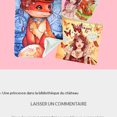
«
Une princesse dans la bibliothèque du château
https://www.facebook.com/plugins/like.php?
href=https%3A%2F%2Fwww.laure-
illustrations.com%2F2011%2F10%2Fune-princesse-dans-la-
LAISSER UN COMMENTAIRE
bibliotheque-du-chateau.html%2Fextraitde-lillustration-petite-
princesse-dans-la-bibliotheque-du-