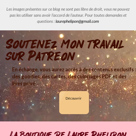
Les images présentes sur ce blog ne sont pas libre de droit, vous ne pouvez
pas les utiliser sans avoir l'accord de l'auteur. Pour toutes demandes et
questions :
laurephelipon@gmail.com
Soutenez mon travail
sur Patreon
En échange, vous aurez accès à des contenus exclusifs :
des goodies, des cartes, des coloriages PDF et des
lives privé ..
Découvrir
La boutique de Laure Phelipon