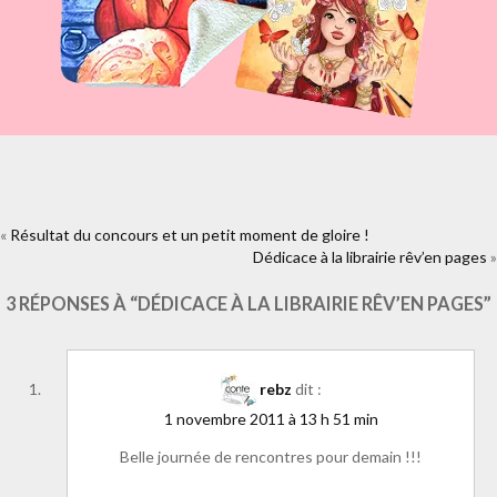
«
Résultat du concours et un petit moment de gloire !
https://www.facebook.com/plugins/like.php?
href=https%3A%2F%2Fwww.laure-
Dédicace à la librairie rêv’en pages
»
illustrations.com%2F2011%2F11%2Fdedicace-a-la-librairie-reven-
pages.html&layout=standard&show_faces=true&width=450&height=80&
3 RÉPONSES À “DÉDICACE À LA LIBRAIRIE RÊV’EN PAGES”
rebz
dit :
1 novembre 2011 à 13 h 51 min
Belle journée de rencontres pour demain !!!