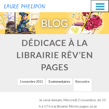
Aller
Aller
au
au
BLOG
contenu
contenu
DÉDICACE À LA
LIBRAIRIE RÊV’EN
PAGES
1 novembre 2011
3 commentaires
Rencontre
Je serai demain, Mercredi 2 novembre, de 15
h à 17 h à la librairie Rêv’en pages où je