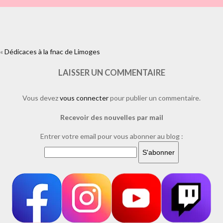
«
Dédicaces à la fnac de Limoges
https://www.facebook.com/plugins/like.php?
href=https%3A%2F%2Fwww.laure-
illustrations.com%2F2011%2F11%2Fdedicaces-a-la-fnac-de-
LAISSER UN COMMENTAIRE
limoges.html%2Fdsc_0040&layout=standard&show_faces=true&width=
Vous devez
vous connecter
pour publier un commentaire.
Recevoir des nouvelles par mail
Entrer votre email pour vous abonner au blog :