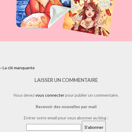
«
La clé manquante
https://www.facebook.com/plugins/like.php?
href=https%3A%2F%2Fwww.laure-
illustrations.com%2F2011%2F11%2Fla-cle-
LAISSER UN COMMENTAIRE
manquante.html%2Fdsc_0158&layout=standard&show_faces=true&widt
Vous devez
vous connecter
pour publier un commentaire.
Recevoir des nouvelles par mail
Entrer votre email pour vous abonner au blog :