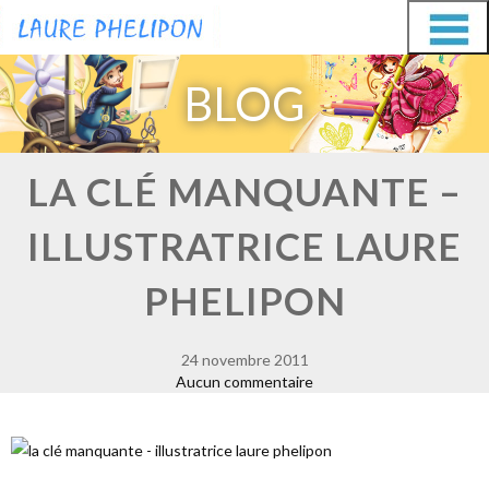
Aller
Aller
au
au
BLOG
contenu
contenu
LA CLÉ MANQUANTE –
ILLUSTRATRICE LAURE
PHELIPON
24 novembre 2011
Aucun commentaire