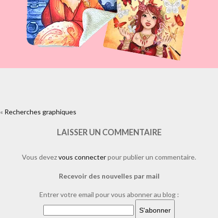
«
Recherches graphiques
https://www.facebook.com/plugins/like.php?
href=https%3A%2F%2Fwww.laure-
illustrations.com%2F2011%2F11%2Frecherches-
LAISSER UN COMMENTAIRE
graphiques.html%2Flapin&layout=standard&show_faces=true&width=4
Vous devez
vous connecter
pour publier un commentaire.
Recevoir des nouvelles par mail
Entrer votre email pour vous abonner au blog :