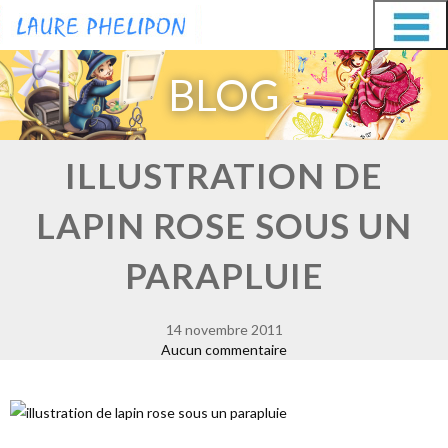
Aller
Aller
au
au
BLOG
contenu
contenu
ILLUSTRATION DE
LAPIN ROSE SOUS UN
PARAPLUIE
14 novembre 2011
Aucun commentaire