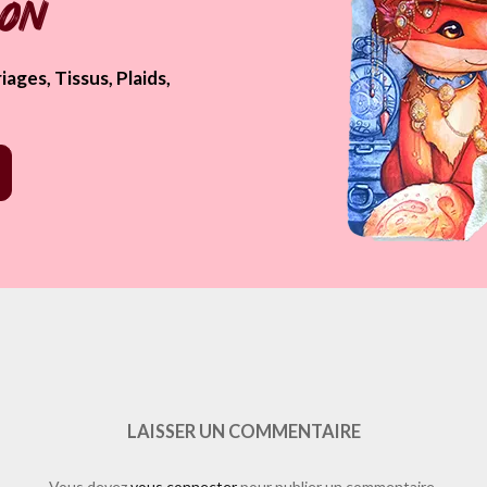
pon
ages, Tissus, Plaids,
tps%3A%2F%2Fwww.laure-illustrations.com%2F2012%2F02%2Favance-de-l
rd&show_faces=true&width=450&height=80&action=like&font=arial&c
LAISSER UN COMMENTAIRE
Vous devez
vous connecter
pour publier un commentaire.