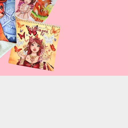
affiche-improfiesta-9.html%2Faffiche-improfiesta2-
olorscheme=light