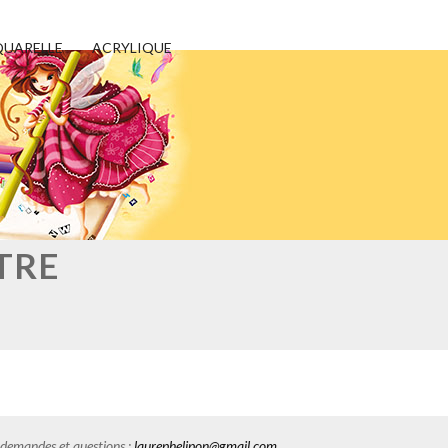
UARELLE
ACRYLIQUE
TRE
es demandes et questions :
laurephelipon@gmail.com