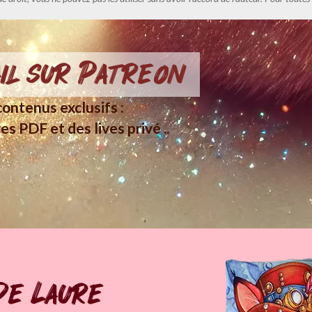
il sur Patreon
ontenus exclusifs :
es PDF et des lives privé ..
de Laure