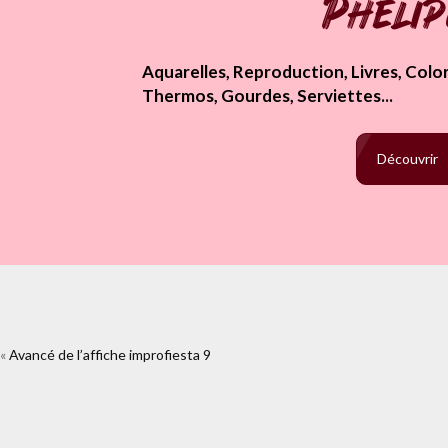
Pheli
Aquarelles, Reproduction, Livres, Colori
Thermos, Gourdes, Serviettes...
Découvrir
«
Avancé de l’affiche improfiesta 9
https://www.facebook.com/plugins/like.php?href=ht
2&layout=standa