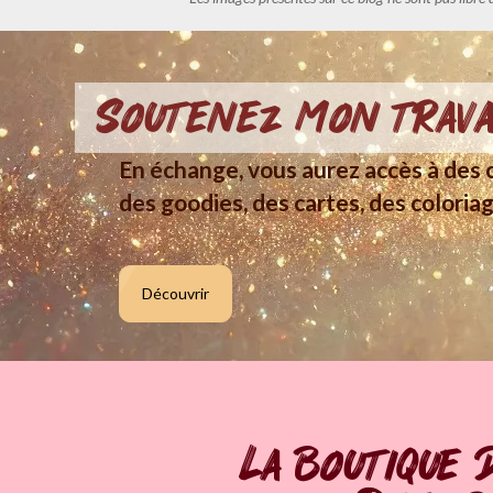
Soutenez mon trava
En échange, vous aurez accès à des c
des goodies, des cartes, des coloriag
Découvrir
La boutique 