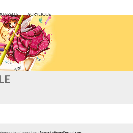
UARELLE
ACRYLIQUE
LE
es demandes et questions :
laurephelipon@gmail.com