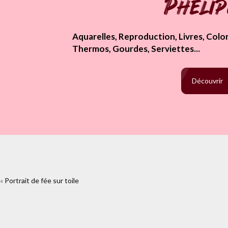
Pheli
Aquarelles, Reproduction, Livres, Colori
Thermos, Gourdes, Serviettes...
Découvrir
«
Portrait de fée sur toile
https://www.facebook.com/plugins/like.ph
2&layout=standa