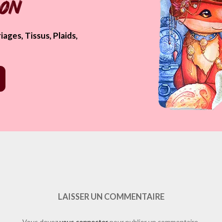
pon
ages, Tissus, Plaids,
p?href=https%3A%2F%2Fwww.laure-illustrations.com%2F2012%2F02%2Fp
rd&show_faces=true&width=450&height=80&action=like&font=arial&c
LAISSER UN COMMENTAIRE
Vous devez
vous connecter
pour publier un commentaire.