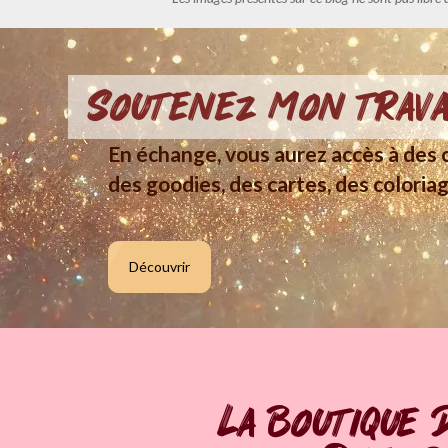
Soutenez mon trava
En échange, vous aurez accès à des c
des goodies, des cartes, des coloriag
Découvrir
La boutique 