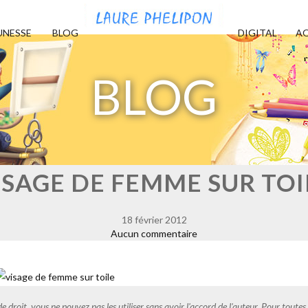
UNESSE
BLOG
DIGITAL
AQ
BLOG
ISAGE DE FEMME SUR TOI
18 février 2012
Aucun commentaire
de droit, vous ne pouvez pas les utiliser sans avoir l'accord de l'auteur. Pour tout