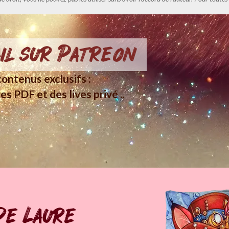
il sur Patreon
ontenus exclusifs :
es PDF et des lives privé ..
de Laure