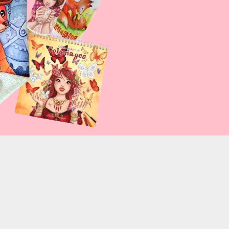
ortrait-de-fee-sur-toile.html%2Fdsc_0216-
olorscheme=light