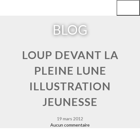
Aller
Aller
au
au
BLOG
contenu
contenu
LOUP DEVANT LA
PLEINE LUNE
ILLUSTRATION
JEUNESSE
19 mars 2012
Aucun commentaire