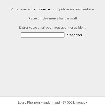
jeunesse-de-loup.html%2Fcouverture-
15&layout=standard&show_faces=true&width=450&height=80&action=l
Vous devez
vous connecter
pour publier un commentaire.
Recevoir des nouvelles par mail
Entrer votre email pour vous abonner au blog :
Laure Phelipon Mandonnaud - 87 000 Limoges -