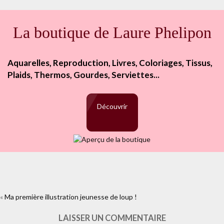
La boutique de Laure Phelipon
Aquarelles, Reproduction, Livres, Coloriages, Tissus,
Plaids, Thermos, Gourdes, Serviettes...
Découvrir
«
Ma première illustration jeunesse de loup !
https://www.facebook.com/plugins/like.php?
href=https%3A%2F%2Fwww.laure-
illustrations.com%2F2012%2F03%2Fma-premiere-illustration-
LAISSER UN COMMENTAIRE