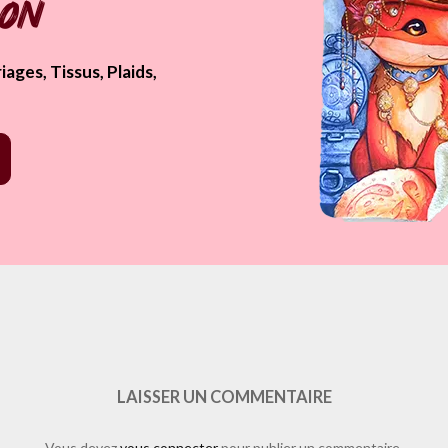
pon
ages, Tissus, Plaids,
e.php?href=https%3A%2F%2Fwww.laure-illustrations.com%2F2012%2F05
3_1533501_911030592_n&layout=standard&show_faces=true&width=4
LAISSER UN COMMENTAIRE
Vous devez
vous connecter
pour publier un commentaire.