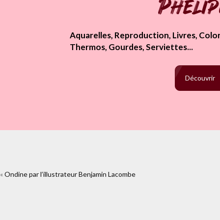
Pheli
Aquarelles, Reproduction, Livres, Colori
Thermos, Gourdes, Serviettes...
Découvrir
«
Ondine par l’illustrateur Benjamin Lacombe
https://www.facebook.com/plugins/lik
lacombe.html%2F564213_409413795744994_13850253283612