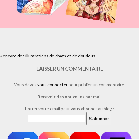
«
encore des illustrations de chats et de doudous
https://www.facebook.com/plugins/like.php?
href=https%3A%2F%2Fwww.laure-
illustrations.com%2F2012%2F06%2Fencore-des-illustrations-de-
LAISSER UN COMMENTAIRE
chats-et-de-doudous.html%2Fillustration-de-chat-et-doudou-
souris&layout=standard&show_faces=true&width=450&height=80&acti
Vous devez
vous connecter
pour publier un commentaire.
Recevoir des nouvelles par mail
Entrer votre email pour vous abonner au blog :