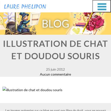
Aller
Aller
au
au
BLOG
contenu
contenu
ILLUSTRATION DE CHAT
ET DOUDOU SOURIS
25 juin 2012
Aucun commentaire
Les images présentes sur ce blog ne sont pas libre de droit, vous ne pouvez