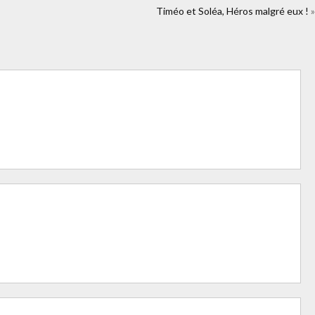
F06%2Fenterrement-de-vie-de-jeune-
Timéo et Soléa, Héros malgré eux !
»
al&colorscheme=light