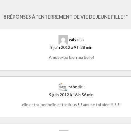
like.php?href=https%3A%2F%2Fwww.laure-illustrations.com%2F2012%2
tandard&show_faces=true&width=450&height=80&action=like&font=ari
8 RÉPONSES À “ENTERREMENT DE VIE DE JEUNE FILLE !”
valy
dit :
9 juin 2012 à 9 h 28 min
Amuse-toi bien ma belle!
rebz
dit :
9 juin 2012 à 16 h 56 min
elle est super belle cette iluus !!! amuse toi bien !!!!!!!