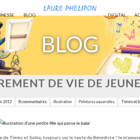
UNESSE
BLOG
DIGITAL
AQ
BLOG
EMENT DE VIE DE JEUNE 
in 2012
8 commentaires
Illustration
Peintures aquarelles
Timéo et S
e de Timéo et Soléa, toujours sur le texte de Bénédicte ! Je m’amus