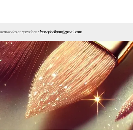
es demandes et questions :
laurephelipon@gmail.com