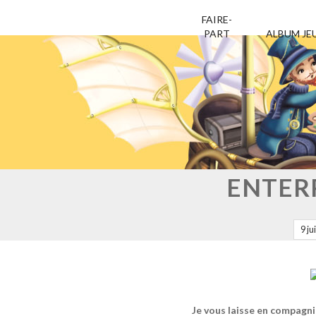
FAIRE-
PART
ALBUM JE
Aller
Aller
au
au
contenu
contenu
ENTERR
9 ju
Je vous laisse en compagni