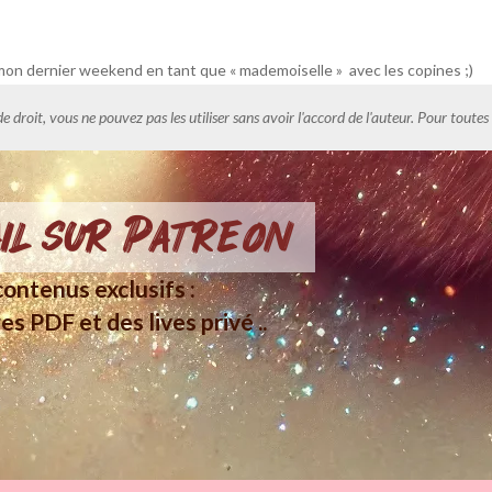
r mon dernier weekend en tant que « mademoiselle » avec les copines ;)
de droit, vous ne pouvez pas les utiliser sans avoir l'accord de l'auteur. Pour tout
il sur Patreon
ontenus exclusifs :
es PDF et des lives privé ..