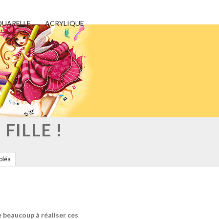
UARELLE
ACRYLIQUE
FILLE !
oléa
e beaucoup à réaliser ces