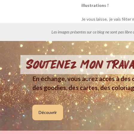
illustrations !
Je vous laisse, je vais fête
Les images présentes sur ce blog ne sont pas libre 
Soutenez mon trava
En échange, vous aurez accès à des c
des goodies, des cartes, des coloriag
Découvrir