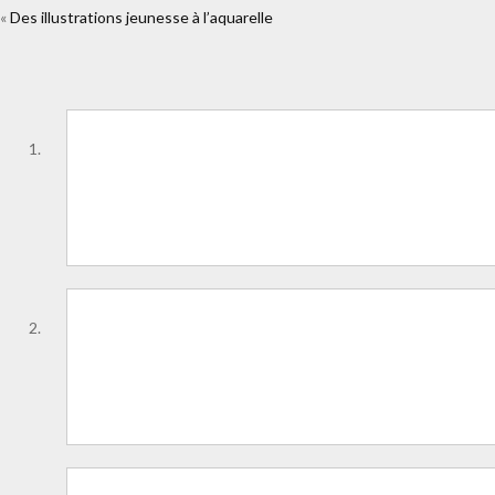
«
Des illustrations jeunesse à l’aquarelle
https://www.facebook.com/plugins/
fille.html&layout=s