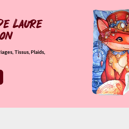
de Laure
pon
ages, Tissus, Plaids,