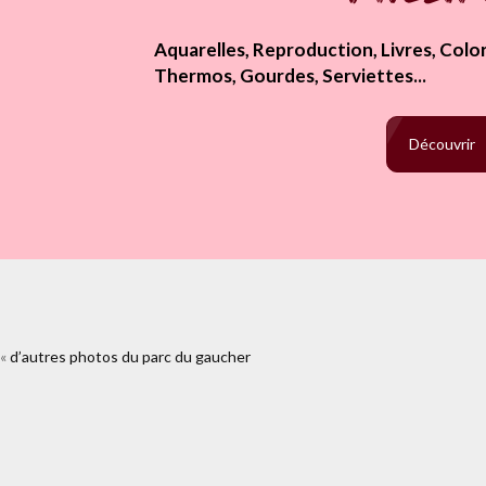
Aquarelles, Reproduction, Livres, Colori
Thermos, Gourdes, Serviettes...
Découvrir
«
d’autres photos du parc du gaucher
https://www.facebook.com/plugins
gaucher.html%2F429220_10151116747737955_6