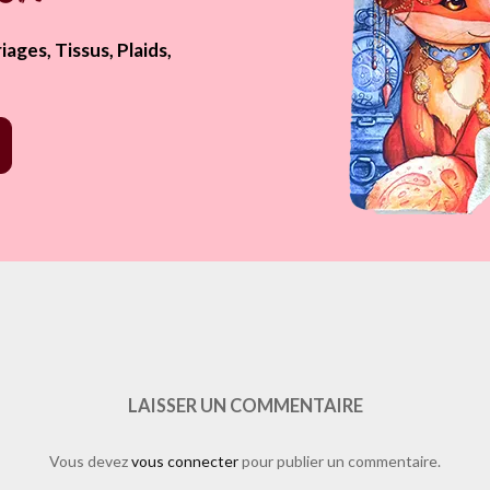
ages, Tissus, Plaids,
/like.php?href=https%3A%2F%2Fwww.laure-illustrations.com%2F2012%
36835006_n&layout=standard&show_faces=true&width=450&height=8
LAISSER UN COMMENTAIRE
Vous devez
vous connecter
pour publier un commentaire.