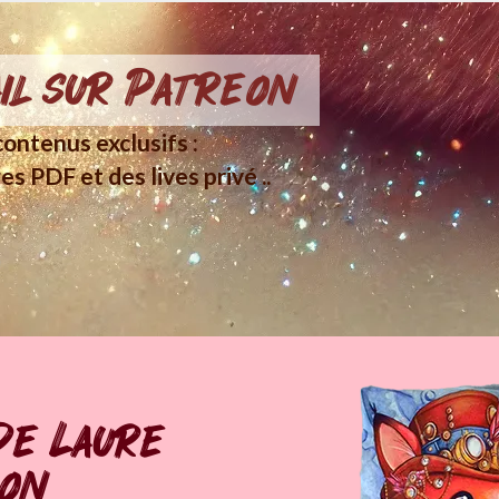
il sur Patreon
ontenus exclusifs :
es PDF et des lives privé ..
de Laure
pon