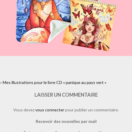
«
Mes illustrations pour le livre CD « panique au pays vert »
https://www.facebook.com/plugins/like.php?
href=https%3A%2F%2Fwww.laure-
illustrations.com%2F2013%2F03%2Fmes-illustrations-pour-le-livre-cd-
LAISSER UN COMMENTAIRE
panique-au-pays-vert.html%2Fp21-
22&layout=standard&show_faces=true&width=450&height=80&action=l
Vous devez
vous connecter
pour publier un commentaire.
Recevoir des nouvelles par mail