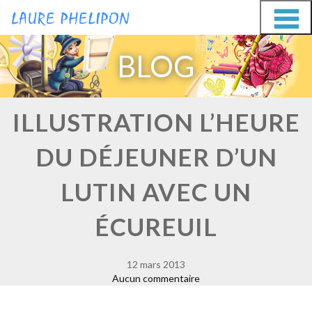
Aller
Aller
au
au
BLOG
contenu
contenu
ILLUSTRATION L’HEURE
DU DÉJEUNER D’UN
LUTIN AVEC UN
ÉCUREUIL
12 mars 2013
Aucun commentaire