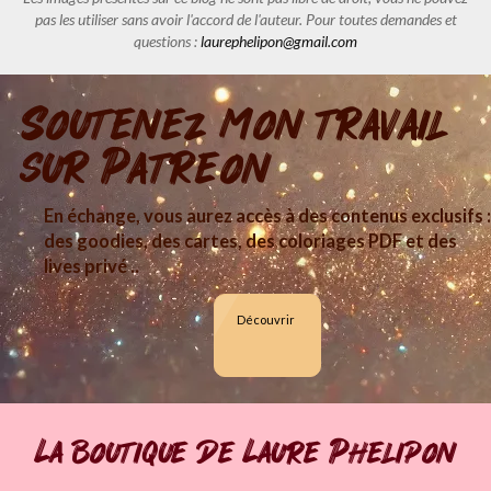
pas les utiliser sans avoir l'accord de l'auteur. Pour toutes demandes et
questions :
laurephelipon@gmail.com
Soutenez mon travail
sur Patreon
En échange, vous aurez accès à des contenus exclusifs :
des goodies, des cartes, des coloriages PDF et des
lives privé ..
Découvrir
La boutique de Laure Phelipon