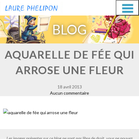
Aller
Aller
au
au
BLOG
contenu
contenu
AQUARELLE DE FÉE QUI
ARROSE UNE FLEUR
18 avril 2013
Aucun commentaire
Les images présentes sur ce blog ne sont pas libre de droit, vous ne pouvez