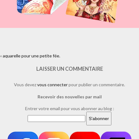
«
aquarelle pour une petite fée.
https://www.facebook.com/plugins/like.php?
href=https%3A%2F%2Fwww.laure-
illustrations.com%2F2013%2F04%2Faquarelle-pour-une-petite-
LAISSER UN COMMENTAIRE
fee.html%2Fdsc_0016&layout=standard&show_faces=true&width=450&
Vous devez
vous connecter
pour publier un commentaire.
Recevoir des nouvelles par mail
Entrer votre email pour vous abonner au blog :