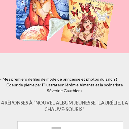
«
Mes premiers défilés de mode de princesse et photos du salon !
https://www.facebook.com/plugins/like.php?
Coeur de pierre par l’illustrateur Jérémie Almanza et la scénariste
href=https%3A%2F%2Fwww.laure-
illustrations.com%2F2013%2F04%2Fnouvel-album-jeunesse-laurelie-la-
Séverine Gauthier
»
chauve-
souris.html&layout=standard&show_faces=true&width=450&height=80&
4 RÉPONSES À “NOUVEL ALBUM JEUNESSE : LAURÉLIE, LA
CHAUVE-SOURIS”