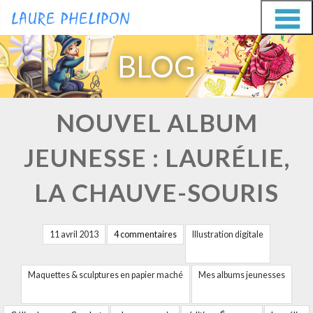
Aller
Aller
au
au
BLOG
contenu
contenu
NOUVEL ALBUM
JEUNESSE : LAURÉLIE,
LA CHAUVE-SOURIS
11 avril 2013
4 commentaires
Illustration digitale
Maquettes & sculptures en papier maché
Mes albums jeunesses