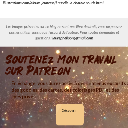
illustrations.com/album-jeunesse/Laurelie-la-chauve-souris.html
Les images présentes sur ce blog ne sont pas libre de droit, vous ne pouvez
pas les utiliser sans avoir l'accord de l'auteur. Pour toutes demandes et
questions :
laurephelipon@gmail.com
Soutenez mon travail
sur Patreon
En échange, vous aurez accès à des contenus exclusifs :
des goodies, des cartes, des coloriages PDF et des
lives privé ..
Découvrir