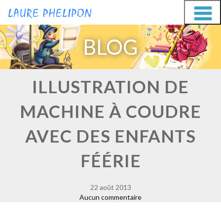
Aller
Aller
au
au
BLOG
contenu
contenu
ILLUSTRATION DE
MACHINE À COUDRE
AVEC DES ENFANTS
FÉÉRIE
22 août 2013
Aucun commentaire