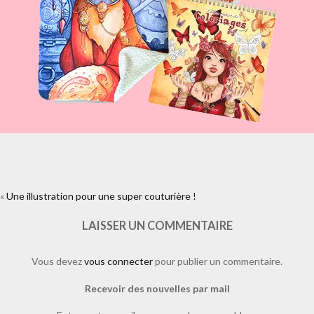
«
Une illustration pour une super couturière !
https://www.facebook.com/plugins/like.php?
href=https%3A%2F%2Fwww.laure-
illustrations.com%2F2013%2F08%2Fune-illustration-pour-une-super-
LAISSER UN COMMENTAIRE
couturiere.html%2Fcouture2&layout=standard&show_faces=true&widt
Vous devez
vous connecter
pour publier un commentaire.
Recevoir des nouvelles par mail