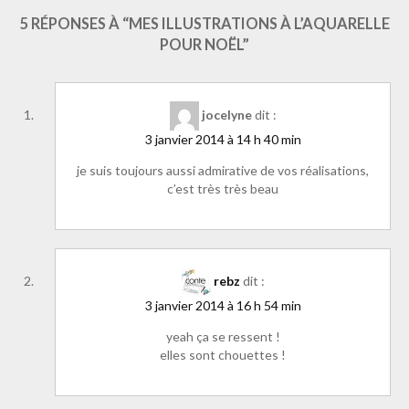
illustrations.com%2F2014%2F01%2Fmes-illustrations-laquarelle-pour-
noel.html&layout=standard&show_faces=true&width=450&height=80&a
5 RÉPONSES À “MES ILLUSTRATIONS À L’AQUARELLE
POUR NOËL”
jocelyne
dit :
3 janvier 2014 à 14 h 40 min
je suis toujours aussi admirative de vos réalisations,
c’est très très beau
rebz
dit :
3 janvier 2014 à 16 h 54 min
yeah ça se ressent !
elles sont chouettes !