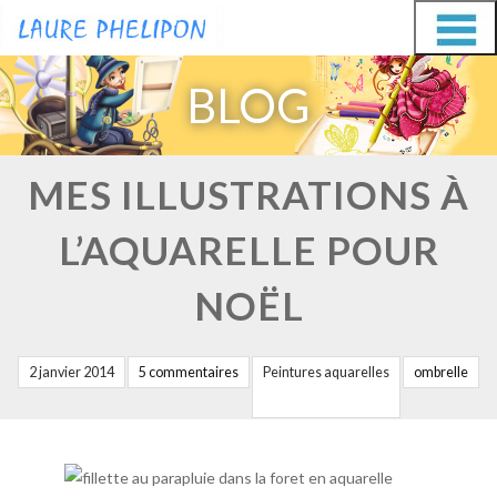
Aller
Aller
au
au
BLOG
contenu
contenu
MES ILLUSTRATIONS À
L’AQUARELLE POUR
NOËL
2 janvier 2014
5 commentaires
Peintures aquarelles
ombrelle