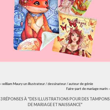
«
william Maury un illustrateur / dessinateur / auteur de génie
https://www.facebook.com/plugins/like.php?
href=https%3A%2F%2Fwww.laure-
Faire-part de mariage marin
»
illustrations.com%2F2014%2F04%2Fillustrations-tampons-mariage-
naissance.html&layout=standard&show_faces=true&width=450&height
3 RÉPONSES À “DES ILLUSTRATIONS POUR DES TAMPONS
DE MARIAGE ET NAISSANCE”