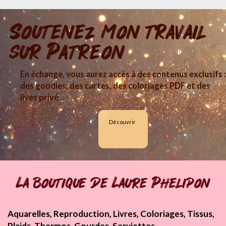
Soutenez mon travail
sur Patreon
En échange, vous aurez accès à des contenus exclusifs :
des goodies, des cartes, des coloriages PDF et des
lives privé ..
Découvrir
La boutique de Laure Phelipon
Aquarelles, Reproduction, Livres, Coloriages, Tissus,
Plaids, Thermos, Gourdes, Serviettes...