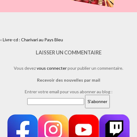
«
Livre-cd : Charivari au Pays Bleu
https://www.facebook.com/plugins/like.php?
href=https%3A%2F%2Fwww.laure-
illustrations.com%2F2016%2F05%2Flivre-cd-charivari-au-pays-
LAISSER UN COMMENTAIRE
bleu.html%2F9-
10&layout=standard&show_faces=true&width=450&height=80&action=l
Vous devez
vous connecter
pour publier un commentaire.
Recevoir des nouvelles par mail
Entrer votre email pour vous abonner au blog :