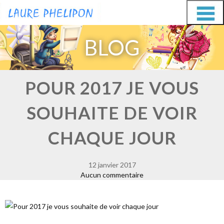
Aller
Aller
au
au
BLOG
contenu
contenu
POUR 2017 JE VOUS
SOUHAITE DE VOIR
CHAQUE JOUR
12 janvier 2017
Aucun commentaire