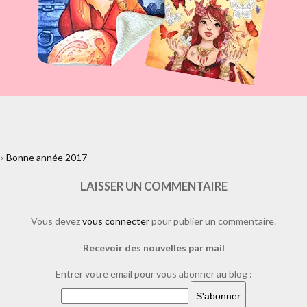
«
Bonne année 2017
https://www.facebook.com/plugins/like.php?
href=https%3A%2F%2Fwww.laure-
illustrations.com%2F2017%2F01%2Fbonne-annee-2017.html%2Fpour-
LAISSER UN COMMENTAIRE
2017-je-vous-souhaite-de-voir-chaque-
jour&layout=standard&show_faces=true&width=450&height=80&action
Vous devez
vous connecter
pour publier un commentaire.
Recevoir des nouvelles par mail
Entrer votre email pour vous abonner au blog :