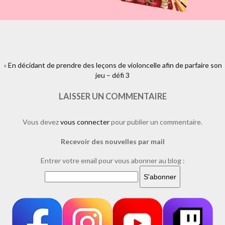
«
En décidant de prendre des leçons de violoncelle afin de parfaire son
https://www.facebook.com/plugins/like.php?
href=https%3A%2F%2Fwww.laure-
jeu – défi 3
illustrations.com%2F2018%2F07%2Fen-decidant-de-prendre-des-
lecons-de-violoncelle-afin-de-parfaire-son-jeu-defi-3.html%2Fdefi3-
LAISSER UN COMMENTAIRE
ok&layout=standard&show_faces=true&width=450&height=80&action=l
Vous devez
vous connecter
pour publier un commentaire.
Recevoir des nouvelles par mail
Entrer votre email pour vous abonner au blog :