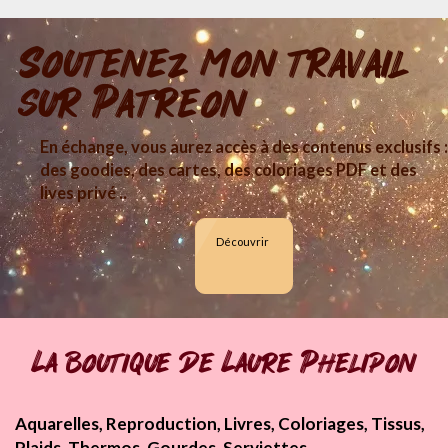
Soutenez mon travail
sur Patreon
En échange, vous aurez accès à des contenus exclusifs :
des goodies, des cartes, des coloriages PDF et des
lives privé ..
Découvrir
La boutique de Laure Phelipon
Aquarelles, Reproduction, Livres, Coloriages, Tissus,
Plaids, Thermos, Gourdes, Serviettes...