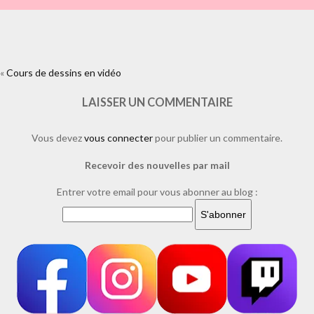
«
Cours de dessins en vidéo
https://www.facebook.com/plugins/like.php?
href=https%3A%2F%2Fwww.laure-
illustrations.com%2F2020%2F06%2Fcours-de-dessins-de-laure-
LAISSER UN COMMENTAIRE
phelipon-en-video.html%2F26-kangourou-
aigle&layout=standard&show_faces=true&width=450&height=80&actio
Vous devez
vous connecter
pour publier un commentaire.
Recevoir des nouvelles par mail
Entrer votre email pour vous abonner au blog :