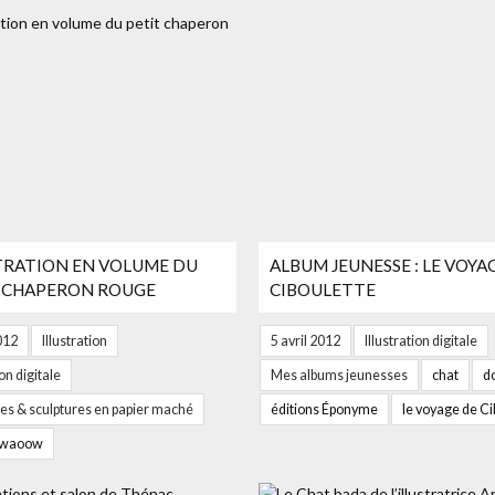
TRATION EN VOLUME DU
ALBUM JEUNESSE : LE VOYA
 CHAPERON ROUGE
CIBOULETTE
2012
Illustration
5 avril 2012
Illustration digitale
ion digitale
Mes albums jeunesses
chat
d
s & sculptures en papier maché
éditions Éponyme
le voyage de Ci
waoow