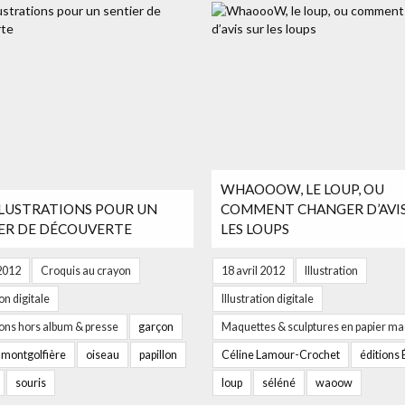
WHAOOOW, LE LOUP, OU
LLUSTRATIONS POUR UN
COMMENT CHANGER D’AVIS
ER DE DÉCOUVERTE
LES LOUPS
 2012
Croquis au crayon
18 avril 2012
Illustration
ion digitale
Illustration digitale
tions hors album & presse
garçon
Maquettes & sculptures en papier m
montgolfière
oiseau
papillon
Céline Lamour-Crochet
éditions
souris
loup
séléné
waoow