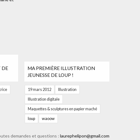
T DE
MA PREMIÈRE ILLUSTRATION
JEUNESSE DE LOUP !
trice
19 mars 2012
Illustration
Illustration digitale
Maquettes & sculptures en papier maché
loup
waoow
r toutes demandes et questions :
laurephelipon@gmail.com