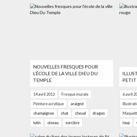
NOUVELLES FRESQUES POUR
L’ÉCOLE DE LA VILLE DIEU DU
ILLUS
TEMPLE
PETIT
14 avril 2012
Fresque murale
6 avril 
Peinture acrylique
araigné
Illustrat
champignon
chat
cheval
dragon
Maquette
lutin
oiseau
sorcière
loup