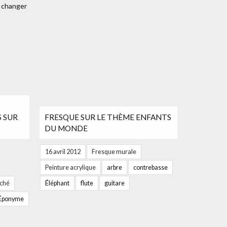
 SUR
FRESQUE SUR LE THÈME ENFANTS
DU MONDE
16 avril 2012
Fresque murale
Peinture acrylique
arbre
contrebasse
aché
Éléphant
flute
guitare
 Éponyme