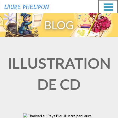
Aller
Aller
au
au
BLOG
contenu
contenu
ILLUSTRATION
DE CD