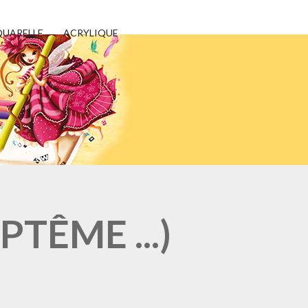
UARELLE
ACRYLIQUE
TÊME ...)