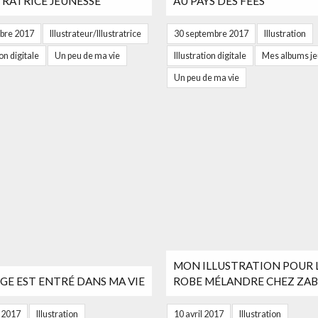
TRATRICE JEUNESSE
AU PAYS DES FÉES
bre 2017
Illustrateur/Illustratrice
30 septembre 2017
Illustration
ion digitale
Un peu de ma vie
Illustration digitale
Mes albums j
Un peu de ma vie
MON ILLUSTRATION POUR 
GE EST ENTRÉ DANS MA VIE
ROBE MÉLANDRE CHEZ ZAB
t 2017
Illustration
10 avril 2017
Illustration