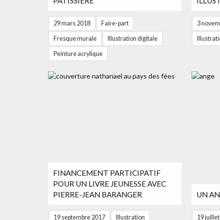
PATISSIÈRE
ILLUS
29 mars 2018
Faire-part
3 novem
Fresque murale
Illustration digitale
Illustrat
Peinture acrylique
FINANCEMENT PARTICIPATIF
POUR UN LIVRE JEUNESSE AVEC
PIERRE-JEAN BARANGER
UN AN
19 septembre 2017
Illustration
19 juille