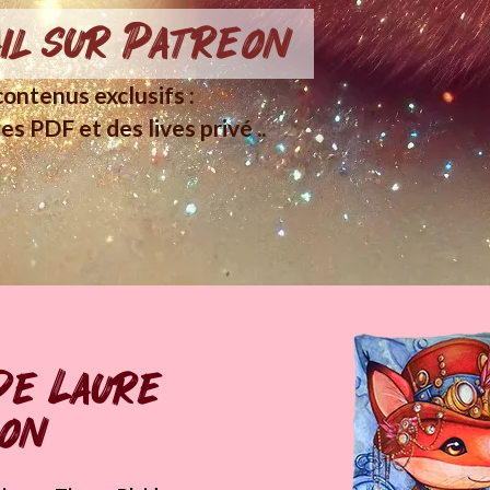
il sur Patreon
ontenus exclusifs :
es PDF et des lives privé ..
de Laure
pon