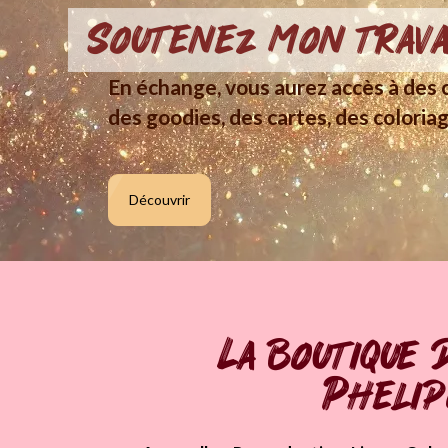
Soutenez mon trava
En échange, vous aurez accès à des c
des goodies, des cartes, des coloriag
Découvrir
La boutique 
Pheli