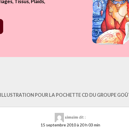
ages, Tissus, Plaids,
ref=https%3A%2F%2Fwww.laure-illustrations.com%2F2009%2F10%2Fillu
standard&show_faces=true&width=450&height=80&action=like&font=a
 “ILLUSTRATION POUR LA POCHETTE CD DU GROUPE GO
simsim
dit :
15 septembre 2010 à 20 h 03 min