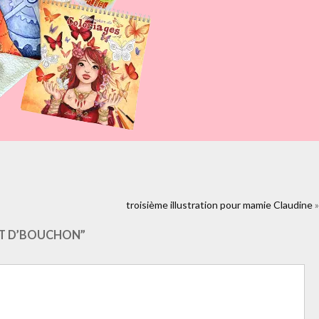
stration-pour-la-pochette-cd-du-groupe-gout-
troisième illustration pour mamie Claudine
»
rial&colorscheme=light
ÛT D’BOUCHON”