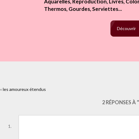
Aquarelles, Reproduction, Livres, Colori
Thermos, Gourdes, Serviettes...
Découvrir
«
les amoureux étendus
https://www.facebook.com/plugins/like.php?h
dbouchon.html&layout=
2 RÉPONSES À