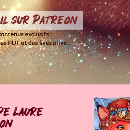
il sur Patreon
ontenus exclusifs :
es PDF et des lives privé ..
de Laure
pon