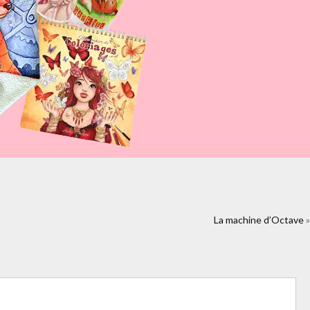
2010%2F05%2Fgirafe-en-papier-
La machine d’Octave
»
al&colorscheme=light