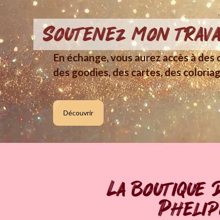
Soutenez mon trava
En échange, vous aurez accès à des c
des goodies, des cartes, des coloriag
Découvrir
La boutique 
Pheli