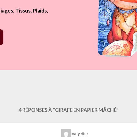
ages, Tissus, Plaids,
gins/like.php?href=https%3A%2F%2Fwww.laure-illustrations.com%2F
tandard&show_faces=true&width=450&height=80&action=like&font=ari
4 RÉPONSES À “GIRAFE EN PAPIER MÂCHÉ”
valy
dit :