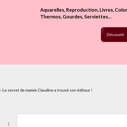
Aquarelles, Reproduction, Livres, Colori
Thermos, Gourdes, Serviettes...
Découvrir
«
Le secret de mamie Claudine a trouvé son éditeur !
https://www.facebook.com/plu
mache.html&layout=s