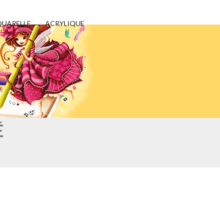
UARELLE
ACRYLIQUE
É