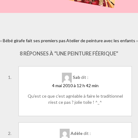
«
Bébé girafe fait ses premiers pas
https://www.facebook.com/plugins/like.php?
Atelier de peinture avec les enfants
»
href=https%3A%2F%2Fwww.laure-
illustrations.com%2F2010%2F05%2Fune-peinture-
8 RÉPONSES À “UNE PEINTURE FÉERIQUE”
feerique.html&layout=standard&show_faces=true&width=450&height=
Sab
dit :
4 mai 2010 à 12 h 42 min
Qu'est ce que c'est agréable à faire le traditionnel
n'est ce pas ? jolie toile ! ^_^
Adèle
dit :