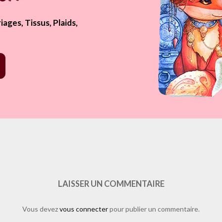
ages, Tissus, Plaids,
/plugins/like.php?href=https%3A%2F%2Fwww.laure-illustrations.com
ayout=standard&show_faces=true&width=450&height=80&action=like&
LAISSER UN COMMENTAIRE
Vous devez
vous connecter
pour publier un commentaire.