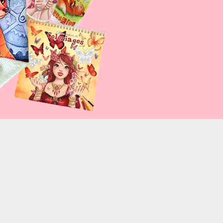
%2F2014%2F04%2Fles-beaux-
font=arial&colorscheme=light