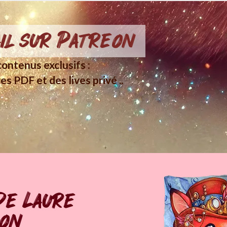
il sur Patreon
ontenus exclusifs :
es PDF et des lives privé ..
de Laure
pon