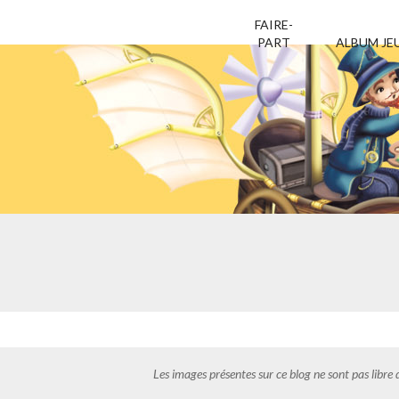
FAIRE-
PART
ALBUM JE
Aller
Aller
au
au
contenu
contenu
Les images présentes sur ce blog ne sont pas libre 