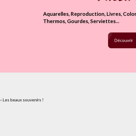
Aquarelles, Reproduction, Livres, Colori
Thermos, Gourdes, Serviettes...
Découvrir
«
Les beaux souvenirs !
https://www.facebook.com
souvenirs.html%2Fdsc_0054&l