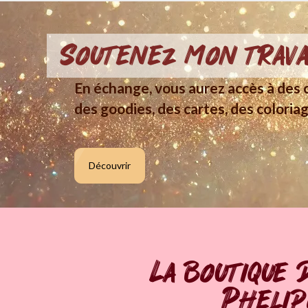
Soutenez mon trava
En échange, vous aurez accès à des c
des goodies, des cartes, des coloriag
Découvrir
La boutique 
Pheli